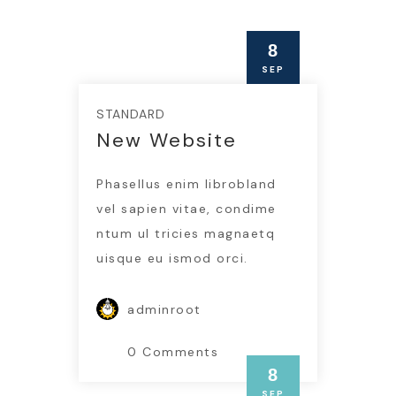
8
SEP
STANDARD
New Website
Phasellus enim librobland
vel sapien vitae, condime
ntum ul tricies magnaetq
uisque eu ismod orci.
adminroot
0 Comments
8
SEP