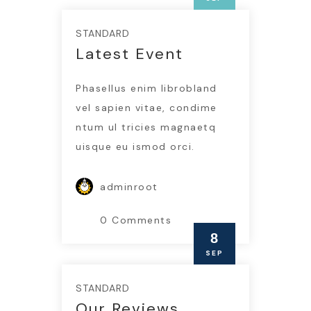
STANDARD
Latest Event
Phasellus enim librobland
vel sapien vitae, condime
ntum ul tricies magnaetq
uisque eu ismod orci.
adminroot
0 Comments
8
SEP
STANDARD
Our Reviews