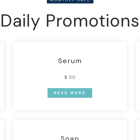
MONTHLY SALE
Daily Promotions
Serum
$ 50
READ MORE
Soap