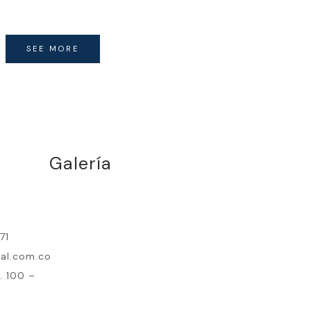
SEE MORE
Galería
71
cal.com.co
. 100 –