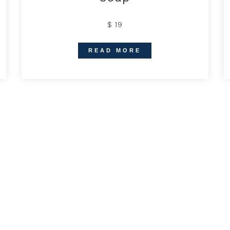
$ 19
READ MORE
S
es
P