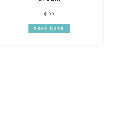
$ 99
READ MORE
INCLUDED
roducts