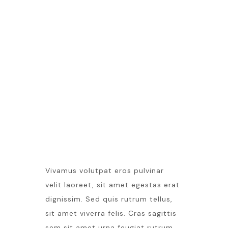
NEW WEBSITE
LATEST EVENT
Vivamus volutpat eros pulvinar
velit laoreet, sit amet egestas erat
dignissim. Sed quis rutrum tellus,
sit amet viverra felis. Cras sagittis
sem sit amet urna feugiat rutrum.