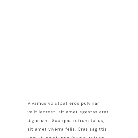
NEW WEBSITE
LATEST EVENT
Vivamus volutpat eros pulvinar
velit laoreet, sit amet egestas erat
dignissim. Sed quis rutrum tellus,
sit amet viverra felis. Cras sagittis
sem sit amet urna feugiat rutrum.