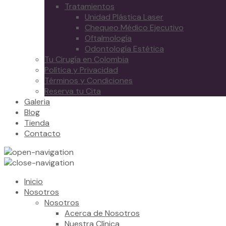
Tratamientos
Unidad Plástica Laser
Chequeo Médico Ejecutivo
Oftalmología
Odontología Estética
Tu Cirugía en Colombia
Política y Privacidad
Términos y Condiciones
Reserva tu Cita
Galeria
Blog
Tienda
Contacto
Inicio
Nosotros
Nosotros
Acerca de Nosotros
Nuestra Clínica