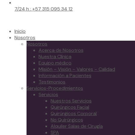
7/24 h : +57 315 095 34 12
Inicio
Nosotros
Nosotros
Acerca de Nosotros
Nuestra Clínica
Equipo médico
Misión – Visión – Valores – Calidad
Información a Pacientes
Testimonios
Servicios-Procedimientos
Servicios
Nuestros Servicios
Quirúrgicos Facial
Quirúrgicos Corporal
No Quirúrgicos
Alquiler Salas de Cirugía
SPA