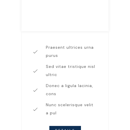
59.99
$
LOREM IPSUM
Praesent ultrices urna
purus
Sed vitae tristique nisl
ultric
Donec a ligula lacinia,
cons
Nunc scelerisque velit
a pul