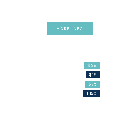
velit. Proin tempor nunc vel nisl
condim.
MORE INFO
Cream
Soap
Filler
$ 99
Detergent
$ 19
$ 75
$ 150