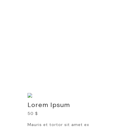
08:00 - 11:00
WEDNESDAY
08:00 - 11:00
THURSDAY
08:00 - 11:00
Lorem Ipsum
50 $
Mauris et tortor sit amet ex