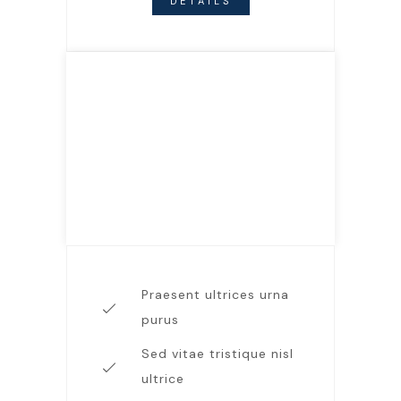
DETAILS
Premium Plan
89.99
$
DOLOR SIT
Praesent ultrices urna
purus
Sed vitae tristique nisl
ultrice