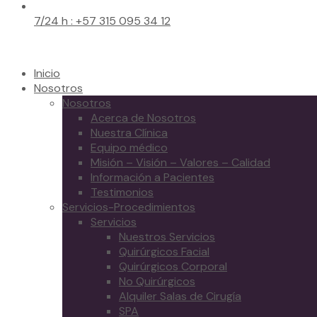
7/24 h : +57 315 095 34 12
Inicio
Nosotros
Nosotros
Acerca de Nosotros
Nuestra Clínica
Equipo médico
Misión – Visión – Valores – Calidad
Información a Pacientes
Testimonios
Servicios-Procedimientos
Servicios
Nuestros Servicios
Quirúrgicos Facial
Quirúrgicos Corporal
No Quirúrgicos
Alquiler Salas de Cirugía
SPA