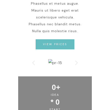
Phasellus et metus augue.
Mauris ut libero eget erat
scelerisque vehicula.
Phasellus nec blandit metus.
Nulla quis molestie risus.
VIEW PRICES
0
+
IDEA
* 
0
START