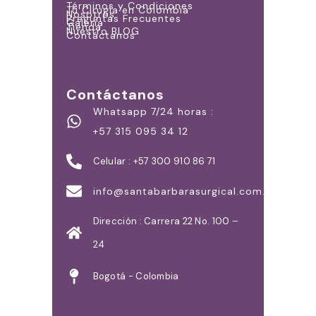
Términos y Condiciones
Tú Cirugía en Colombia
Nosotros
Preguntas Frecuentes
Galería
Tienda
Nuestro BLOG
Contáctanos
Contáctanos
Whatsapp 7/24 horas :
+57 315 095 34 12
Celular : +57 300 910 86 71
info@santabarbarasurgical.com.co
Dirección : Carrera 22 No. 100 –
24
Bogotá - Colombia