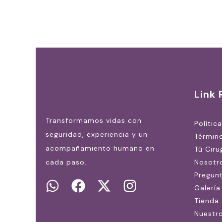
Link 
Transformamos vidas con
Polític
seguridad, experiencia y un
Términ
acompañamiento humano en
Tú Ciru
cada paso.
Nosotr
Pregun
Galería
Tienda
Nuestr