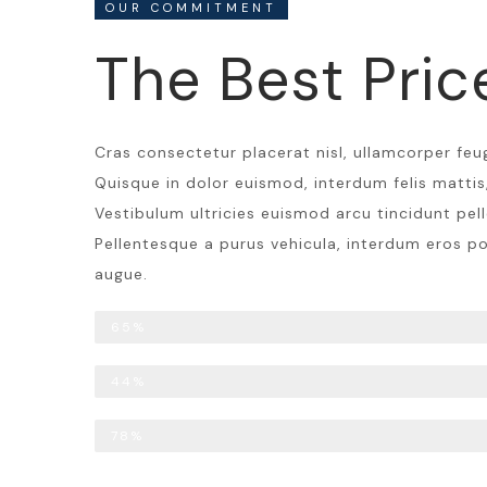
OUR COMMITMENT
The Best Pric
Cras consectetur placerat nisl, ullamcorper feug
Quisque in dolor euismod, interdum felis mattis,
Vestibulum ultricies euismod arcu tincidunt pel
Pellentesque a purus vehicula, interdum eros po
augue.
Price Plan - Basic
65%
Standard
44%
Professional
78%