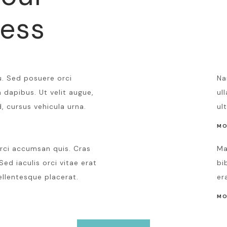
Headman
ness
SUSIE BARREL
u. Sed posuere orci
Na
dapibus. Ut velit augue,
ul
d, cursus vehicula urna.
ul
MO
rci accumsan quis. Cras
Ma
Sed iaculis orci vitae erat
bi
ellentesque placerat.
er
MO