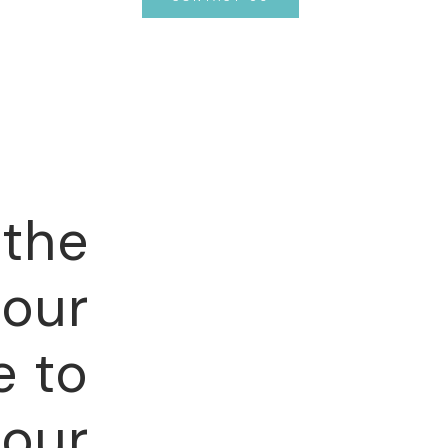
the
 our
e to
 our