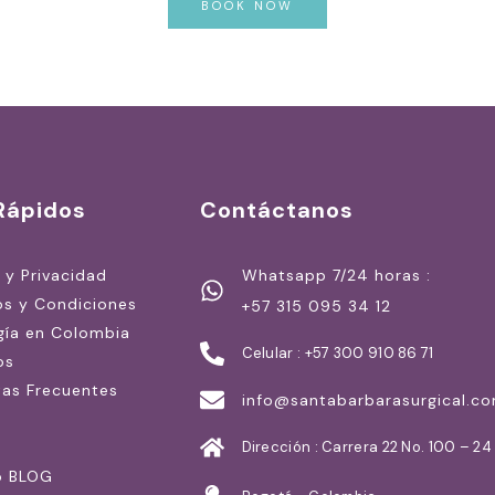
BOOK NOW
Rápidos
Contáctanos
a y Privacidad
Whatsapp 7/24 horas :
os y Condiciones
+57 315 095 34 12
gía en Colombia
Celular : +57 300 910 86 71
os
tas Frecuentes
info@santabarbarasurgical.c
Dirección : Carrera 22 No. 100 – 24
o BLOG