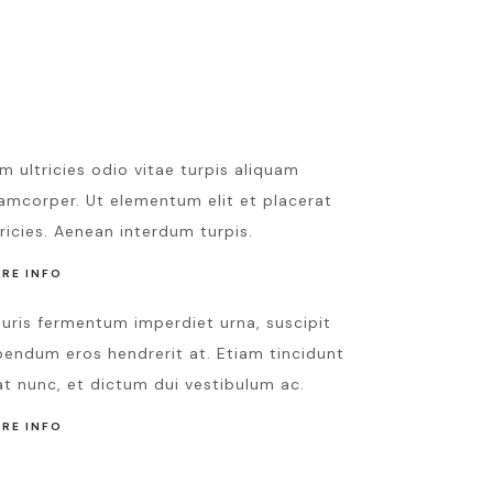
Copartner
ANDY STUART
m ultricies odio vitae turpis aliquam
lamcorper. Ut elementum elit et placerat
tricies. Aenean interdum turpis.
RE INFO
uris fermentum imperdiet urna, suscipit
bendum eros hendrerit at. Etiam tincidunt
at nunc, et dictum dui vestibulum ac.
RE INFO