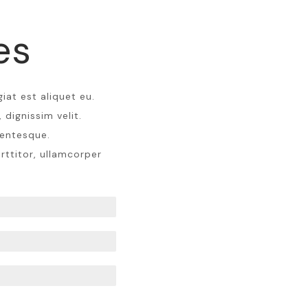
es
Cras consectetu
iat est aliquet eu.
aliquet eu. Qu
 dignissim velit.
mattis, dignis
lentesque.
ar
rttitor, ullamcorper